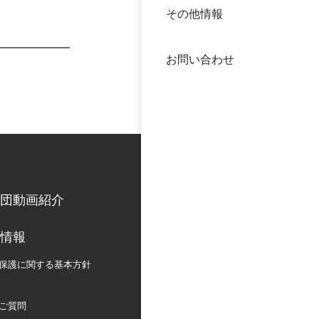
その他情報
40年
交流
中谷
お問い合わせ
大学
国際
役員
科学
公開
次世
団動画紹介
年報
情報
中谷
保護に関する
基本方針
ご質問