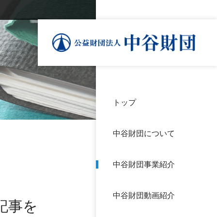
トップ
理事
中谷
個人
基本
中谷財団について
設立
神戸
アク
中谷財団事業紹介
財団
長期
よく
中谷財団動画紹介
沿革
研究
記事を
サイ