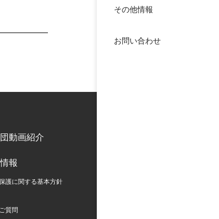
その他情報
40年
交流
中谷
お問い合わせ
大学
国際
役員
科学
公開
次世
団動画紹介
年報
情報
中谷
保護に関する
基本方針
ご質問