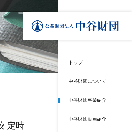
トップ
理事
中谷
個人
基本
中谷財団について
設立
神戸
アク
中谷財団事業紹介
財団
長期
よく
中谷財団動画紹介
沿革
研究
 定時
サイ