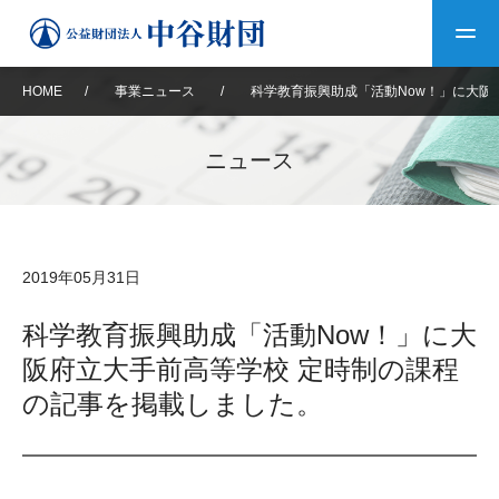
HOME
/
事業ニュース
/
科学教育振興助成「活動Now！」に大阪
トップ
ニュース
中谷財団について
中谷財団について
理事長挨拶
中谷財団事業紹介
2019年05月31日
設立趣意書
中谷財団事業紹介
財団概要
中谷賞
中谷財団動画紹介
科学教育振興助成「活動Now！」に大
阪府立大手前高等学校 定時制の課程
40年史デジタルブック
沿革
神戸賞
長期大型研究助成
その他情報
の記事を掲載しました。
中谷財団40年史
研究助成
その他情報
交流助成
個人情報保護に関する
お問い合わせ
40年史別冊
基本方針