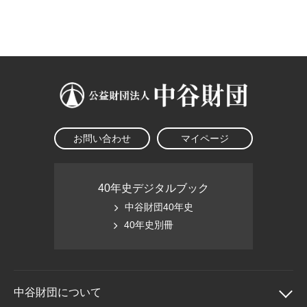
大学院生奨学金
国際学生交流プログラ
役員・評議員
公開情報
アクセス
ム
よくあるご質問
日本語
English
マイページ
年報一覧
中谷財団レポート
科学教育振興助成・
サイトマップ
中谷財団アーカイブ
次世代理系人材育成プ
ログラム助成
お問い合わせ
マイページ
40年史デジタルブック
中谷財団40年史
40年史別冊
中谷財団に
ついて