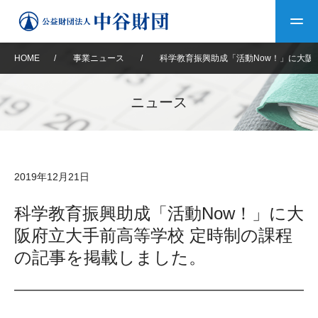
HOME
/
事業ニュース
/
科学教育振興助成「活動Now！」に大阪
トップ
ニュース
中谷財団について
中谷財団について
理事長挨拶
中谷財団事業紹介
2019年12月21日
設立趣意書
中谷財団事業紹介
財団概要
中谷賞
中谷財団動画紹介
科学教育振興助成「活動Now！」に大
阪府立大手前高等学校 定時制の課程
40年史デジタルブック
沿革
神戸賞
長期大型研究助成
その他情報
の記事を掲載しました。
中谷財団40年史
研究助成
その他情報
交流助成
個人情報保護に関する
お問い合わせ
40年史別冊
基本方針