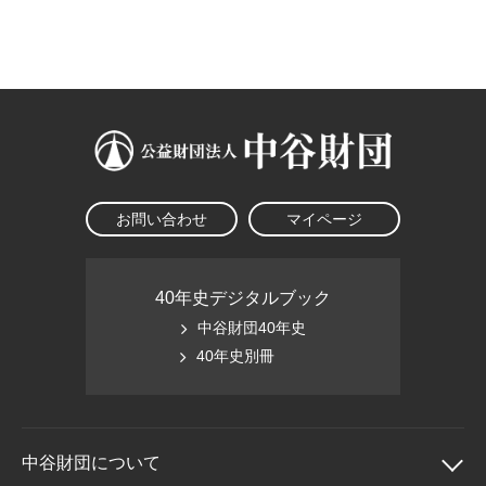
大学院生奨学金
国際学生交流プログラ
役員・評議員
公開情報
アクセス
ム
よくあるご質問
日本語
English
マイページ
年報一覧
中谷財団レポート
科学教育振興助成・
サイトマップ
中谷財団アーカイブ
次世代理系人材育成プ
ログラム助成
お問い合わせ
マイページ
40年史デジタルブック
中谷財団40年史
40年史別冊
中谷財団に
ついて