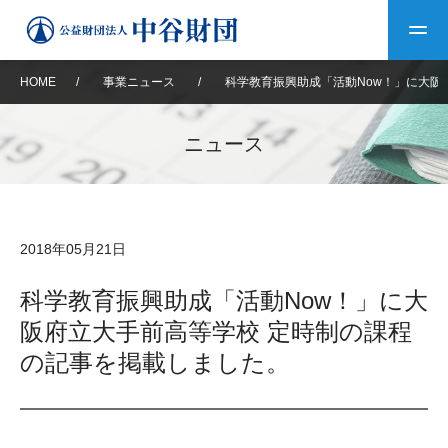
HOME
/
事業ニュース
/
科学教育振興助成「活動Now！」に大阪
トップ
ニュース
中谷財団について
中谷財団について
理事長挨拶
中谷財団事業紹介
2018年05月21日
設立趣意書
中谷財団事業紹介
財団概要
中谷賞
中谷財団動画紹介
科学教育振興助成「活動Now！」に大
阪府立大手前高等学校 定時制の課程
40年史デジタルブック
沿革
神戸賞
長期大型研究助成
その他情報
の記事を掲載しました。
中谷財団40年史
研究助成
その他情報
交流助成
個人情報保護に関する
お問い合わせ
40年史別冊
基本方針