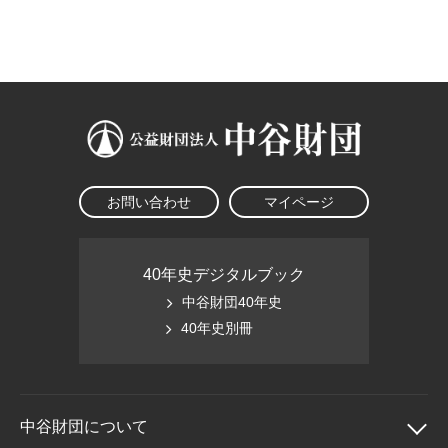
大学院生奨学金
国際学生交流プログラ
役員・評議員
公開情報
アクセス
ム
よくあるご質問
日本語
English
マイページ
年報一覧
中谷財団レポート
科学教育振興助成・
サイトマップ
中谷財団アーカイブ
次世代理系人材育成プ
ログラム助成
お問い合わせ
マイページ
40年史デジタルブック
中谷財団40年史
40年史別冊
中谷財団に
ついて