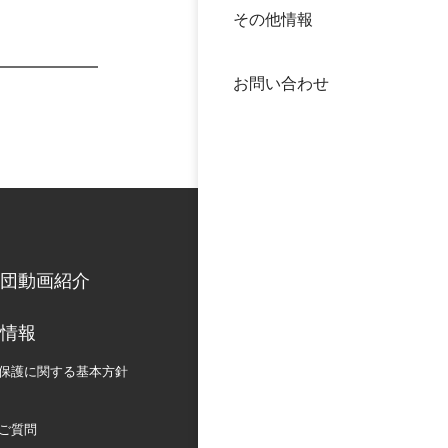
その他情報
40年
交流
中谷
お問い合わせ
大学
国際
役員
科学
公開
次世
団動画紹介
年報
情報
中谷
保護に関する
基本方針
ご質問