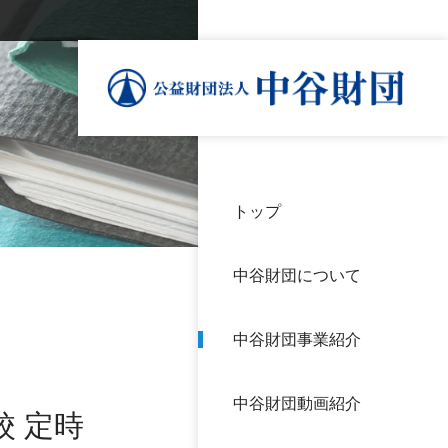
トップ
理事
中谷
個人
基本
中谷財団について
設立
神戸
アク
中谷財団事業紹介
財団
長期
よく
中谷財団動画紹介
沿革
研究
 定時
サイ