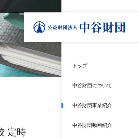
トップ
理事
中谷
個人
基本
中谷財団について
設立
神戸
アク
中谷財団事業紹介
財団
長期
よく
中谷財団動画紹介
沿革
研究
 定時
サイ