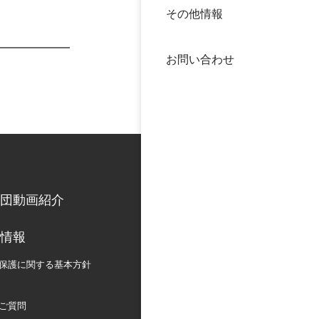
その他情報
40年
交流
中谷
お問い合わせ
大学
国際
役員
科学
公開
次世
団動画紹介
年報
情報
中谷
保護に関する
基本方針
ご質問