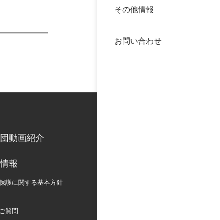
その他情報
40年
交流
中谷
お問い合わせ
大学
国際
役員
科学
公開
次世
団動画紹介
年報
情報
中谷
保護に関する
基本方針
ご質問