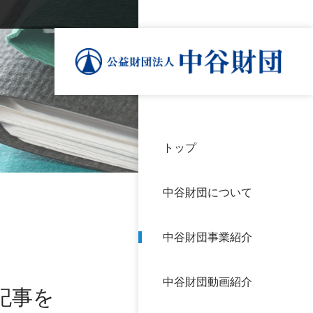
トップ
理事
中谷
個人
基本
中谷財団について
設立
神戸
アク
中谷財団事業紹介
財団
長期
よく
中谷財団動画紹介
沿革
研究
記事を
サイ