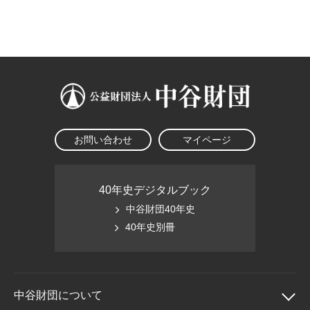
大学院生奨学金
国際学生交流プログラ
役員・評議員
公開情報
アクセス
ム
よくあるご質問
日本語
English
マイページ
年報一覧
中谷財団レポート
科学教育振興助成・
サイトマップ
中谷財団アーカイブ
次世代理系人材育成プ
ログラム助成
お問い合わせ
マイページ
40年史デジタルブック
中谷財団40年史
40年史別冊
中谷財団に
ついて