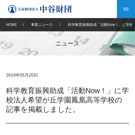
HOME
/
事業ニュース
/
科学教育振興助成「活動Now！」に学
トップ
ニュース
中谷財団について
中谷財団について
理事長挨拶
中谷財団事業紹介
2019年05月20日
設立趣意書
中谷財団事業紹介
財団概要
中谷賞
中谷財団動画紹介
科学教育振興助成「活動Now！」に学
校法人希望が丘学園鳳凰高等学校の
40年史デジタルブック
沿革
神戸賞
長期大型研究助成
その他情報
記事を掲載しました。
中谷財団40年史
研究助成
その他情報
交流助成
個人情報保護に関する
お問い合わせ
40年史別冊
基本方針