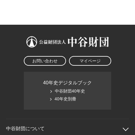
大学院生奨学金
国際学生交流プログラ
役員・評議員
公開情報
アクセス
ム
よくあるご質問
日本語
English
マイページ
年報一覧
中谷財団レポート
科学教育振興助成・
サイトマップ
中谷財団アーカイブ
次世代理系人材育成プ
ログラム助成
お問い合わせ
マイページ
40年史デジタルブック
中谷財団40年史
40年史別冊
中谷財団に
ついて