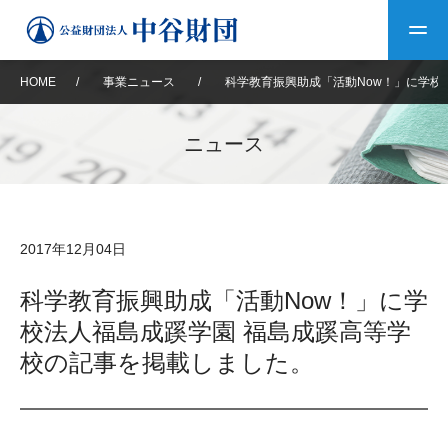
HOME
/
事業ニュース
/
科学教育振興助成「活動Now！」に学校
トップ
ニュース
中谷財団について
中谷財団について
理事長挨拶
中谷財団事業紹介
2017年12月04日
設立趣意書
中谷財団事業紹介
財団概要
中谷賞
中谷財団動画紹介
科学教育振興助成「活動Now！」に学
校法人福島成蹊学園 福島成蹊高等学
40年史デジタルブック
沿革
神戸賞
長期大型研究助成
その他情報
校の記事を掲載しました。
中谷財団40年史
研究助成
その他情報
交流助成
個人情報保護に関する
お問い合わせ
40年史別冊
基本方針