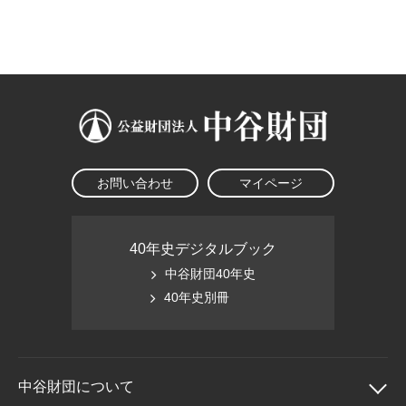
大学院生奨学金
国際学生交流プログラ
役員・評議員
公開情報
アクセス
ム
よくあるご質問
日本語
English
マイページ
年報一覧
中谷財団レポート
科学教育振興助成・
サイトマップ
中谷財団アーカイブ
次世代理系人材育成プ
ログラム助成
お問い合わせ
マイページ
40年史デジタルブック
中谷財団40年史
40年史別冊
中谷財団に
ついて