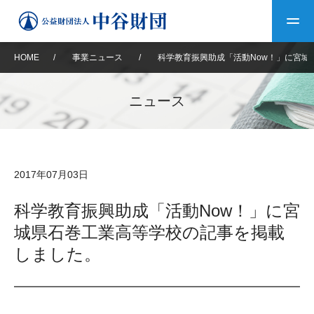
HOME
/
事業ニュース
/
科学教育振興助成「活動Now！」に宮城
トップ
ニュース
中谷財団について
中谷財団について
理事長挨拶
中谷財団事業紹介
2017年07月03日
設立趣意書
中谷財団事業紹介
財団概要
中谷賞
中谷財団動画紹介
科学教育振興助成「活動Now！」に宮
城県石巻工業高等学校の記事を掲載
40年史デジタルブック
沿革
神戸賞
長期大型研究助成
その他情報
しました。
中谷財団40年史
研究助成
その他情報
交流助成
個人情報保護に関する
お問い合わせ
40年史別冊
基本方針