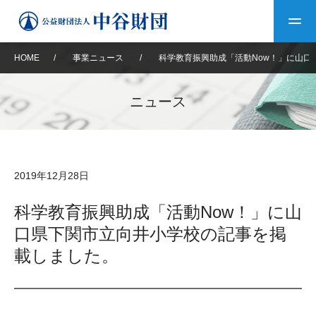
HOME
/
事業ニュース
/
科学教育振興助成「活動Now！」に山口
トップ
ニュース
中谷財団について
中谷財団について
理事長挨拶
中谷財団事業紹介
2019年12月28日
設立趣意書
中谷財団事業紹介
財団概要
中谷賞
中谷財団動画紹介
科学教育振興助成「活動Now！」に山
口県下関市立向井小学校の記事を掲
40年史デジタルブック
沿革
神戸賞
長期大型研究助成
その他情報
載しました。
中谷財団40年史
研究助成
その他情報
交流助成
個人情報保護に関する
お問い合わせ
40年史別冊
基本方針