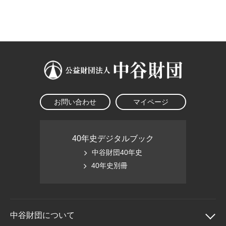
大学院生奨学金
国際学生交流プログラ
役員・評議員
公開情報
アクセス
ム
よくあるご質問
日本語
English
マイページ
年報一覧
中谷財団レポート
科学教育振興助成・
サイトマップ
中谷財団アーカイブ
次世代理系人材育成プ
ログラム助成
お問い合わせ
マイページ
40年史デジタルブック
中谷財団40年史
40年史別冊
中谷財団に
ついて