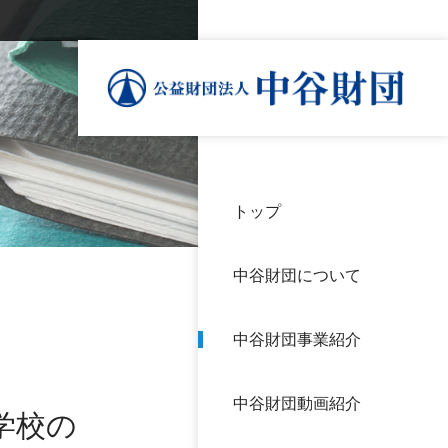
トップ
理事
中谷
個人
基本
中谷財団について
設立
神戸
アク
中谷財団事業紹介
財団
長期
よく
中谷財団動画紹介
沿革
研究
学校の
サイ