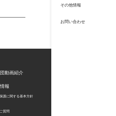
その他情報
40年
交流
中谷
お問い合わせ
大学
国際
役員
科学
公開
次世
団動画紹介
年報
情報
中谷
保護に関する
基本方針
ご質問