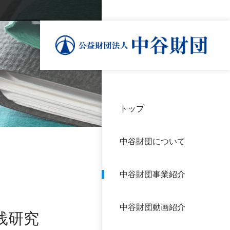
トップ
理事
中谷
個人
基本
中谷財団について
設立
神戸
アク
中谷財団事業紹介
財団
長期
よく
中谷財団動画紹介
沿革
研究
践研究
サイ