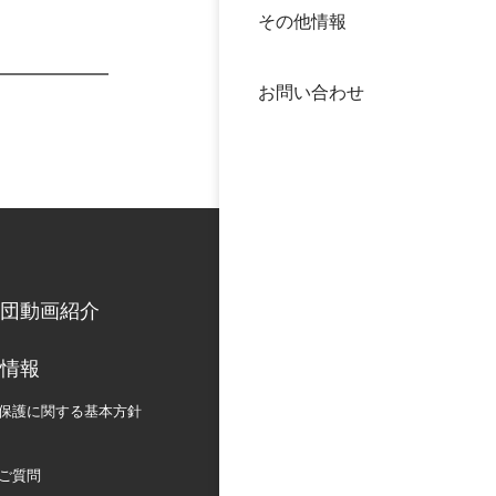
その他情報
40年
交流
中谷
お問い合わせ
大学
国際
役員
科学
公開
次世
団動画紹介
年報
情報
中谷
保護に関する
基本方針
ご質問