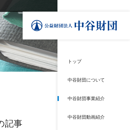
トップ
理事
中谷
個人
基本
中谷財団について
設立
神戸
アク
中谷財団事業紹介
財団
長期
よく
中谷財団動画紹介
沿革
研究
の記事
サイ