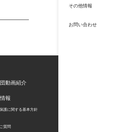
その他情報
40年
交流
中谷
お問い合わせ
大学
国際
役員
科学
公開
次世
団動画紹介
年報
情報
中谷
保護に関する
基本方針
ご質問