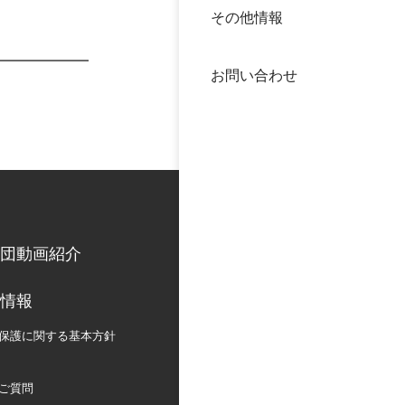
その他情報
40年
交流
中谷
お問い合わせ
大学
国際
役員
科学
公開
次世
団動画紹介
年報
情報
中谷
保護に関する
基本方針
ご質問