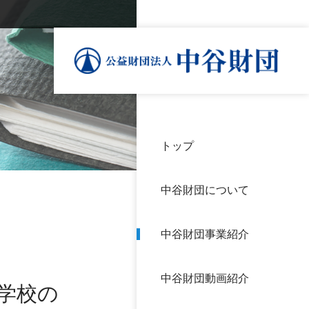
トップ
理事
中谷
個人
基本
中谷財団について
設立
神戸
アク
中谷財団事業紹介
財団
長期
よく
中谷財団動画紹介
沿革
研究
学校の
サイ