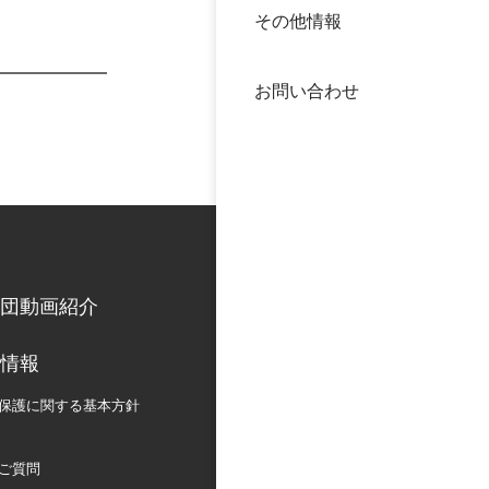
その他情報
40年
交流
中谷
お問い合わせ
大学
国際
役員
科学
公開
次世
団動画紹介
年報
情報
中谷
保護に関する
基本方針
ご質問