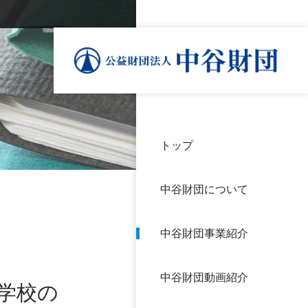
トップ
理事
中谷
個人
基本
中谷財団について
設立
神戸
アク
中谷財団事業紹介
財団
長期
よく
中谷財団動画紹介
沿革
研究
学校の
サイ