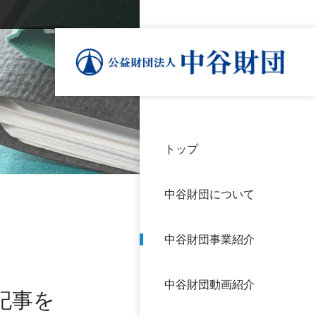
トップ
理事
中谷
個人
基本
中谷財団について
設立
神戸
アク
中谷財団事業紹介
財団
長期
よく
中谷財団動画紹介
沿革
研究
記事を
サイ