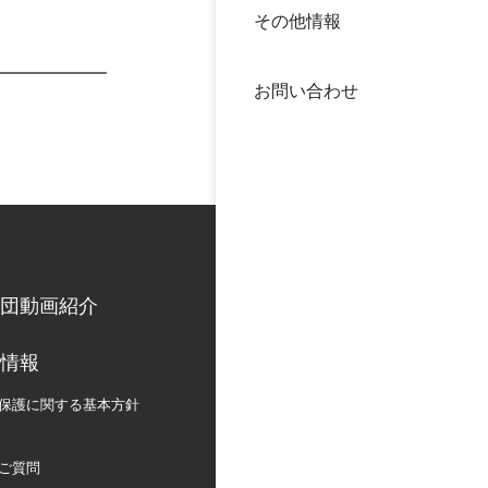
その他情報
40年
交流
中谷
お問い合わせ
大学
国際
役員
科学
公開
次世
団動画紹介
年報
情報
中谷
保護に関する
基本方針
ご質問