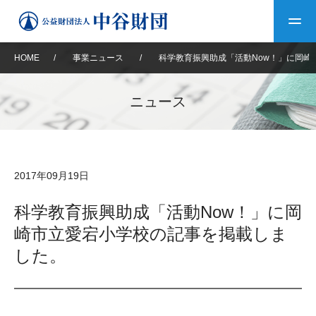
HOME
/
事業ニュース
/
科学教育振興助成「活動Now！」に岡崎
トップ
ニュース
中谷財団について
中谷財団について
理事長挨拶
中谷財団事業紹介
2017年09月19日
設立趣意書
中谷財団事業紹介
財団概要
中谷賞
中谷財団動画紹介
科学教育振興助成「活動Now！」に岡
崎市立愛宕小学校の記事を掲載しま
40年史デジタルブック
沿革
神戸賞
長期大型研究助成
その他情報
した。
中谷財団40年史
研究助成
その他情報
交流助成
個人情報保護に関する
お問い合わせ
40年史別冊
基本方針