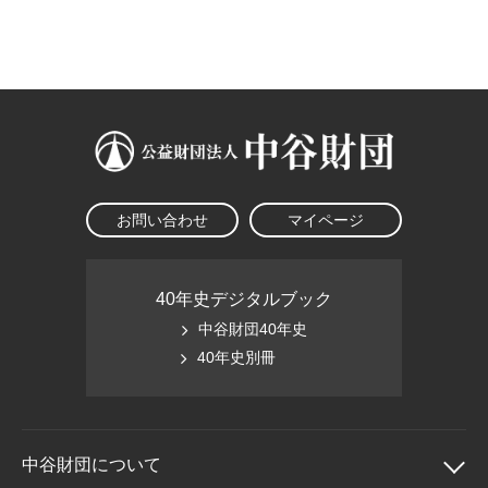
大学院生奨学金
国際学生交流プログラ
役員・評議員
公開情報
アクセス
ム
よくあるご質問
日本語
English
マイページ
年報一覧
中谷財団レポート
科学教育振興助成・
サイトマップ
中谷財団アーカイブ
次世代理系人材育成プ
ログラム助成
お問い合わせ
マイページ
40年史デジタルブック
中谷財団40年史
40年史別冊
中谷財団に
ついて