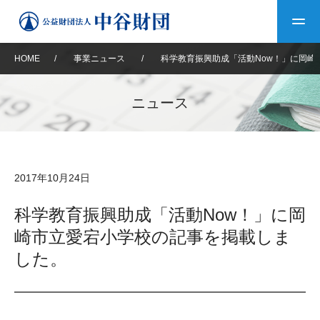
HOME
/
事業ニュース
/
科学教育振興助成「活動Now！」に岡崎
トップ
ニュース
中谷財団について
中谷財団について
理事長挨拶
中谷財団事業紹介
2017年10月24日
設立趣意書
中谷財団事業紹介
財団概要
中谷賞
中谷財団動画紹介
科学教育振興助成「活動Now！」に岡
崎市立愛宕小学校の記事を掲載しま
40年史デジタルブック
沿革
神戸賞
長期大型研究助成
その他情報
した。
中谷財団40年史
研究助成
その他情報
交流助成
個人情報保護に関する
お問い合わせ
40年史別冊
基本方針