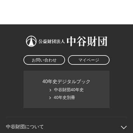
大学院生奨学金
国際学生交流プログラ
役員・評議員
公開情報
アクセス
ム
よくあるご質問
日本語
English
マイページ
年報一覧
中谷財団レポート
科学教育振興助成・
サイトマップ
中谷財団アーカイブ
次世代理系人材育成プ
ログラム助成
お問い合わせ
マイページ
40年史デジタルブック
中谷財団40年史
40年史別冊
中谷財団に
ついて