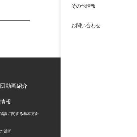
その他情報
40年
交流
中谷
お問い合わせ
大学
国際
役員
科学
公開
次世
団動画紹介
年報
情報
中谷
保護に関する
基本方針
ご質問