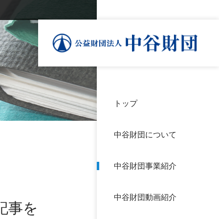
トップ
理事
中谷
個人
基本
中谷財団について
設立
神戸
アク
中谷財団事業紹介
財団
長期
よく
中谷財団動画紹介
沿革
研究
記事を
サイ