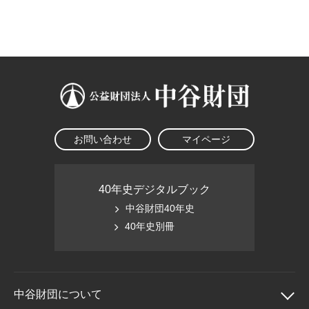
大学院生奨学金
国際学生交流プログラ
役員・評議員
公開情報
アクセス
ム
よくあるご質問
日本語
English
マイページ
年報一覧
中谷財団レポート
科学教育振興助成・
サイトマップ
中谷財団アーカイブ
次世代理系人材育成プ
ログラム助成
お問い合わせ
マイページ
40年史デジタルブック
中谷財団40年史
40年史別冊
中谷財団に
ついて