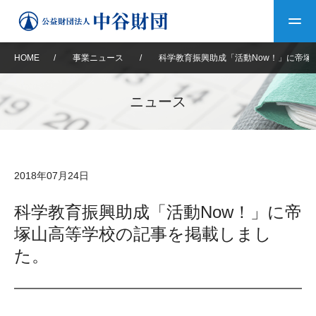
HOME
/
事業ニュース
/
科学教育振興助成「活動Now！」に帝塚
トップ
ニュース
中谷財団について
中谷財団について
理事長挨拶
中谷財団事業紹介
2018年07月24日
設立趣意書
中谷財団事業紹介
財団概要
中谷賞
中谷財団動画紹介
科学教育振興助成「活動Now！」に帝
塚山高等学校の記事を掲載しまし
40年史デジタルブック
沿革
神戸賞
長期大型研究助成
その他情報
た。
中谷財団40年史
研究助成
その他情報
交流助成
個人情報保護に関する
お問い合わせ
40年史別冊
基本方針