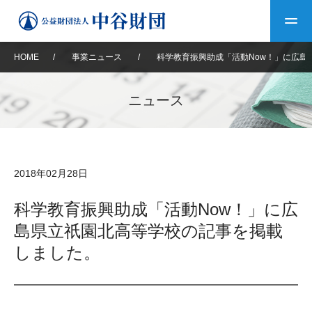
HOME
/
事業ニュース
/
科学教育振興助成「活動Now！」に広島
トップ
ニュース
中谷財団について
中谷財団について
理事長挨拶
中谷財団事業紹介
2018年02月28日
設立趣意書
中谷財団事業紹介
財団概要
中谷賞
中谷財団動画紹介
科学教育振興助成「活動Now！」に広
島県立祇園北高等学校の記事を掲載
40年史デジタルブック
沿革
神戸賞
長期大型研究助成
その他情報
しました。
中谷財団40年史
研究助成
その他情報
交流助成
個人情報保護に関する
お問い合わせ
40年史別冊
基本方針