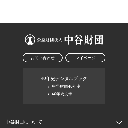
大学院生奨学金
国際学生交流プログラ
役員・評議員
公開情報
アクセス
ム
よくあるご質問
日本語
English
マイページ
年報一覧
中谷財団レポート
科学教育振興助成・
サイトマップ
中谷財団アーカイブ
次世代理系人材育成プ
ログラム助成
お問い合わせ
マイページ
40年史デジタルブック
中谷財団40年史
40年史別冊
中谷財団に
ついて