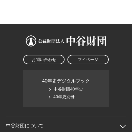
大学院生奨学金
国際学生交流プログラ
役員・評議員
公開情報
アクセス
ム
よくあるご質問
日本語
English
マイページ
年報一覧
中谷財団レポート
科学教育振興助成・
サイトマップ
中谷財団アーカイブ
次世代理系人材育成プ
ログラム助成
お問い合わせ
マイページ
40年史デジタルブック
中谷財団40年史
40年史別冊
中谷財団に
ついて