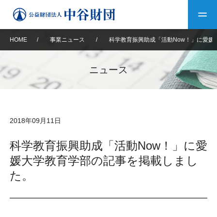
HOME
/
事業ニュース
/
科学教育振興助成「活動Now！」に愛媛
トップ
ニュース
中谷財団について
中谷財団について
理事長挨拶
中谷財団事業紹介
2018年09月11日
設立趣意書
中谷財団事業紹介
財団概要
中谷賞
中谷財団動画紹介
科学教育振興助成「活動Now！」に愛
媛大学教育学部の記事を掲載しまし
40年史デジタルブック
沿革
神戸賞
長期大型研究助成
その他情報
た。
中谷財団40年史
研究助成
その他情報
交流助成
個人情報保護に関する
お問い合わせ
40年史別冊
基本方針