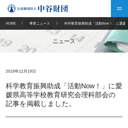
HOME
/
事業ニュース
/
科学教育振興助成「活動Now！」に愛
トップ
ニュース
中谷財団について
中谷財団について
理事長挨拶
中谷財団事業紹介
2018年12月19日
設立趣意書
中谷財団事業紹介
財団概要
中谷賞
中谷財団動画紹介
科学教育振興助成「活動Now！」に愛
媛県高等学校教育研究会理科部会の
40年史デジタルブック
沿革
神戸賞
長期大型研究助成
その他情報
記事を掲載しました。
中谷財団40年史
研究助成
その他情報
交流助成
個人情報保護に関する
お問い合わせ
40年史別冊
基本方針