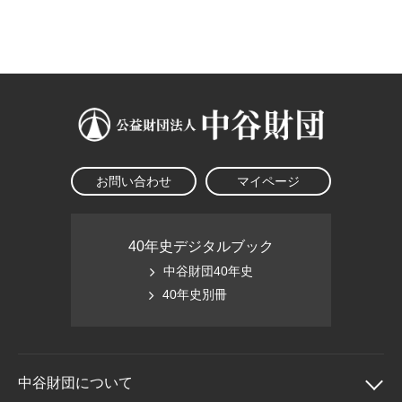
大学院生奨学金
国際学生交流プログラ
役員・評議員
公開情報
アクセス
ム
よくあるご質問
日本語
English
マイページ
年報一覧
中谷財団レポート
科学教育振興助成・
サイトマップ
中谷財団アーカイブ
次世代理系人材育成プ
ログラム助成
お問い合わせ
マイページ
40年史デジタルブック
中谷財団40年史
40年史別冊
中谷財団に
ついて