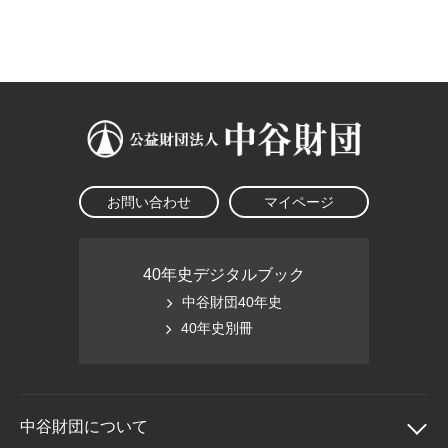
大学院生奨学金
国際学生交流プログラ
役員・評議員
公開情報
アクセス
ム
よくあるご質問
日本語
English
マイページ
年報一覧
中谷財団レポート
科学教育振興助成・
サイトマップ
中谷財団アーカイブ
次世代理系人材育成プ
ログラム助成
お問い合わせ
マイページ
40年史デジタルブック
中谷財団40年史
40年史別冊
中谷財団に
ついて