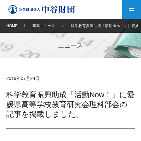
HOME
/
事業ニュース
/
科学教育振興助成「活動Now！」に愛
トップ
ニュース
中谷財団について
中谷財団について
理事長挨拶
中谷財団事業紹介
2019年07月24日
設立趣意書
中谷財団事業紹介
財団概要
中谷賞
中谷財団動画紹介
科学教育振興助成「活動Now！」に愛
媛県高等学校教育研究会理科部会の
40年史デジタルブック
沿革
神戸賞
長期大型研究助成
その他情報
記事を掲載しました。
中谷財団40年史
研究助成
その他情報
交流助成
個人情報保護に関する
お問い合わせ
40年史別冊
基本方針