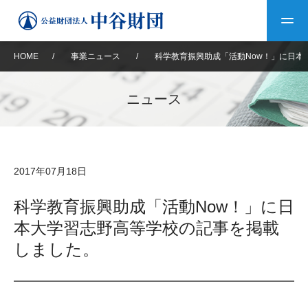
HOME
/
事業ニュース
/
科学教育振興助成「活動Now！」に日本
トップ
ニュース
中谷財団について
中谷財団について
理事長挨拶
中谷財団事業紹介
2017年07月18日
設立趣意書
中谷財団事業紹介
財団概要
中谷賞
中谷財団動画紹介
科学教育振興助成「活動Now！」に日
本大学習志野高等学校の記事を掲載
40年史デジタルブック
沿革
神戸賞
長期大型研究助成
その他情報
しました。
中谷財団40年史
研究助成
その他情報
交流助成
個人情報保護に関する
お問い合わせ
40年史別冊
基本方針