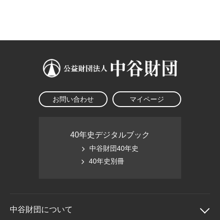
大学院生奨学金
国際学生交流プログラ
役員・評議員
公開情報
アクセス
ム
よくあるご質問
日本語
English
マイページ
年報一覧
中谷財団レポート
科学教育振興助成・
サイトマップ
中谷財団アーカイブ
次世代理系人材育成プ
ログラム助成
お問い合わせ
マイページ
40年史デジタルブック
中谷財団40年史
40年史別冊
中谷財団に
ついて