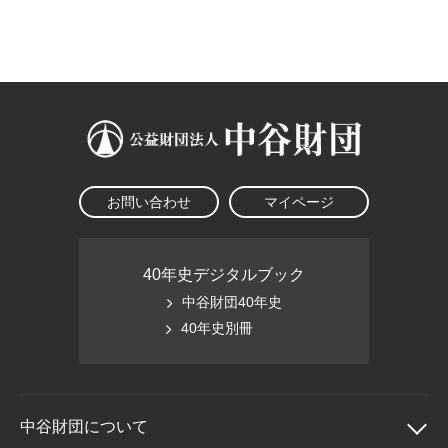
大学院生奨学金
国際学生交流プログラ
役員・評議員
公開情報
アクセス
ム
よくあるご質問
日本語
English
マイページ
年報一覧
中谷財団レポート
科学教育振興助成・
サイトマップ
中谷財団アーカイブ
次世代理系人材育成プ
ログラム助成
お問い合わせ
マイページ
40年史デジタルブック
中谷財団40年史
40年史別冊
中谷財団に
ついて