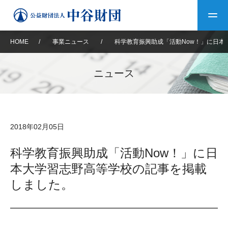
HOME
/
事業ニュース
/
科学教育振興助成「活動Now！」に日本
トップ
ニュース
中谷財団について
中谷財団について
理事長挨拶
中谷財団事業紹介
2018年02月05日
設立趣意書
中谷財団事業紹介
財団概要
中谷賞
中谷財団動画紹介
科学教育振興助成「活動Now！」に日
本大学習志野高等学校の記事を掲載
40年史デジタルブック
沿革
神戸賞
長期大型研究助成
その他情報
しました。
中谷財団40年史
研究助成
その他情報
交流助成
個人情報保護に関する
お問い合わせ
40年史別冊
基本方針