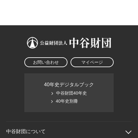
大学院生奨学金
国際学生交流プログラ
役員・評議員
公開情報
アクセス
ム
よくあるご質問
日本語
English
マイページ
年報一覧
中谷財団レポート
科学教育振興助成・
サイトマップ
中谷財団アーカイブ
次世代理系人材育成プ
ログラム助成
お問い合わせ
マイページ
40年史デジタルブック
中谷財団40年史
40年史別冊
中谷財団に
ついて