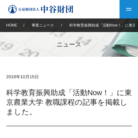
HOME
/
事業ニュース
/
科学教育振興助成「活動Now！」に東京
トップ
ニュース
中谷財団について
中谷財団について
理事長挨拶
中谷財団事業紹介
2018年10月15日
設立趣意書
中谷財団事業紹介
財団概要
中谷賞
中谷財団動画紹介
科学教育振興助成「活動Now！」に東
京農業大学 教職課程の記事を掲載し
40年史デジタルブック
沿革
神戸賞
長期大型研究助成
その他情報
ました。
中谷財団40年史
研究助成
その他情報
交流助成
個人情報保護に関する
お問い合わせ
40年史別冊
基本方針