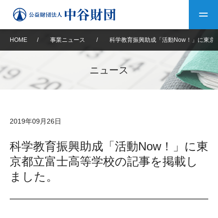
HOME
/
事業ニュース
/
科学教育振興助成「活動Now！」に東京
トップ
ニュース
中谷財団について
中谷財団について
理事長挨拶
中谷財団事業紹介
2019年09月26日
設立趣意書
中谷財団事業紹介
財団概要
中谷賞
中谷財団動画紹介
科学教育振興助成「活動Now！」に東
京都立富士高等学校の記事を掲載し
40年史デジタルブック
沿革
神戸賞
長期大型研究助成
その他情報
ました。
中谷財団40年史
研究助成
その他情報
交流助成
個人情報保護に関する
お問い合わせ
40年史別冊
基本方針