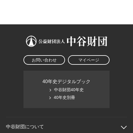
大学院生奨学金
国際学生交流プログラ
役員・評議員
公開情報
アクセス
ム
よくあるご質問
日本語
English
マイページ
年報一覧
中谷財団レポート
科学教育振興助成・
サイトマップ
中谷財団アーカイブ
次世代理系人材育成プ
ログラム助成
お問い合わせ
マイページ
40年史デジタルブック
中谷財団40年史
40年史別冊
中谷財団に
ついて