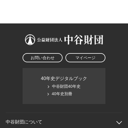
大学院生奨学金
国際学生交流プログラ
役員・評議員
公開情報
アクセス
ム
よくあるご質問
日本語
English
マイページ
年報一覧
中谷財団レポート
科学教育振興助成・
サイトマップ
中谷財団アーカイブ
次世代理系人材育成プ
ログラム助成
お問い合わせ
マイページ
40年史デジタルブック
中谷財団40年史
40年史別冊
中谷財団に
ついて