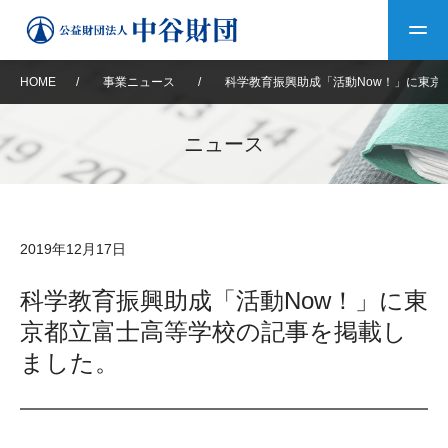
HOME
/
事業ニュース
/
科学教育振興助成「活動Now！」に東京
トップ
ニュース
中谷財団について
中谷財団について
理事長挨拶
中谷財団事業紹介
2019年12月17日
設立趣意書
中谷財団事業紹介
財団概要
中谷賞
中谷財団動画紹介
科学教育振興助成「活動Now！」に東
京都立富士高等学校の記事を掲載し
40年史デジタルブック
沿革
神戸賞
長期大型研究助成
その他情報
ました。
中谷財団40年史
研究助成
その他情報
交流助成
個人情報保護に関する
お問い合わせ
40年史別冊
基本方針