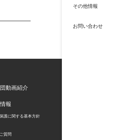
その他情報
40年
交流
中谷
お問い合わせ
大学
国際
役員
科学
公開
次世
団動画紹介
年報
情報
中谷
保護に関する
基本方針
ご質問