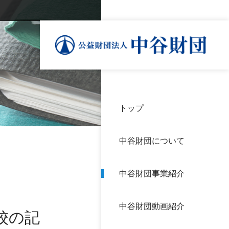
トップ
理事
中谷
個人
基本
中谷財団について
設立
神戸
アク
中谷財団事業紹介
財団
長期
よく
中谷財団動画紹介
沿革
研究
校の記
サイ