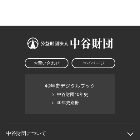
大学院生奨学金
国際学生交流プログラ
役員・評議員
公開情報
アクセス
ム
よくあるご質問
日本語
English
マイページ
年報一覧
中谷財団レポート
科学教育振興助成・
サイトマップ
中谷財団アーカイブ
次世代理系人材育成プ
ログラム助成
お問い合わせ
マイページ
40年史デジタルブック
中谷財団40年史
40年史別冊
中谷財団に
ついて