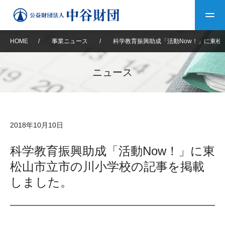
HOME
/
事業ニュース
/
科学教育振興助成「活動Now！」に東松
トップ
ニュース
中谷財団について
中谷財団について
理事長挨拶
中谷財団事業紹介
2018年10月10日
設立趣意書
中谷財団事業紹介
財団概要
中谷賞
中谷財団動画紹介
科学教育振興助成「活動Now！」に東
松山市立市の川小学校の記事を掲載
40年史デジタルブック
沿革
神戸賞
長期大型研究助成
その他情報
しました。
中谷財団40年史
研究助成
その他情報
交流助成
個人情報保護に関する
お問い合わせ
40年史別冊
基本方針