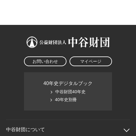
大学院生奨学金
国際学生交流プログラ
役員・評議員
公開情報
アクセス
ム
よくあるご質問
日本語
English
マイページ
年報一覧
中谷財団レポート
科学教育振興助成・
サイトマップ
中谷財団アーカイブ
次世代理系人材育成プ
ログラム助成
お問い合わせ
マイページ
40年史デジタルブック
中谷財団40年史
40年史別冊
中谷財団に
ついて