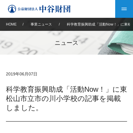
HOME
/
事業ニュース
/
科学教育振興助成「活動Now！」に東松
トップ
ニュース
中谷財団について
中谷財団について
理事長挨拶
中谷財団事業紹介
2019年06月07日
設立趣意書
中谷財団事業紹介
財団概要
中谷賞
中谷財団動画紹介
科学教育振興助成「活動Now！」に東
松山市立市の川小学校の記事を掲載
40年史デジタルブック
沿革
神戸賞
長期大型研究助成
その他情報
しました。
中谷財団40年史
研究助成
その他情報
交流助成
個人情報保護に関する
お問い合わせ
40年史別冊
基本方針