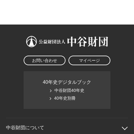
大学院生奨学金
国際学生交流プログラ
役員・評議員
公開情報
アクセス
ム
よくあるご質問
日本語
English
マイページ
年報一覧
中谷財団レポート
科学教育振興助成・
サイトマップ
中谷財団アーカイブ
次世代理系人材育成プ
ログラム助成
お問い合わせ
マイページ
40年史デジタルブック
中谷財団40年史
40年史別冊
中谷財団に
ついて