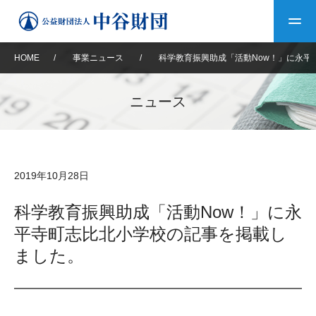
HOME
/
事業ニュース
/
科学教育振興助成「活動Now！」に永平
トップ
ニュース
中谷財団について
中谷財団について
理事長挨拶
中谷財団事業紹介
2019年10月28日
設立趣意書
中谷財団事業紹介
財団概要
中谷賞
中谷財団動画紹介
科学教育振興助成「活動Now！」に永
平寺町志比北小学校の記事を掲載し
40年史デジタルブック
沿革
神戸賞
長期大型研究助成
その他情報
ました。
中谷財団40年史
研究助成
その他情報
交流助成
個人情報保護に関する
お問い合わせ
40年史別冊
基本方針