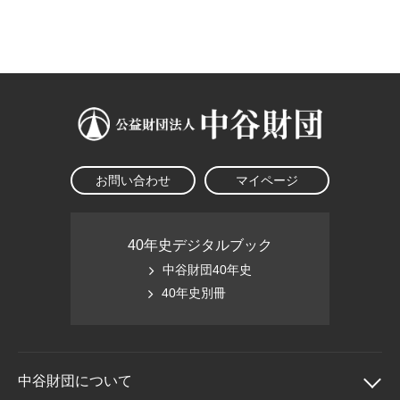
大学院生奨学金
国際学生交流プログラ
役員・評議員
公開情報
アクセス
ム
よくあるご質問
日本語
English
マイページ
年報一覧
中谷財団レポート
科学教育振興助成・
サイトマップ
中谷財団アーカイブ
次世代理系人材育成プ
ログラム助成
お問い合わせ
マイページ
40年史デジタルブック
中谷財団40年史
40年史別冊
中谷財団に
ついて