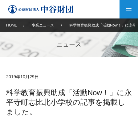
HOME
/
事業ニュース
/
科学教育振興助成「活動Now！」に永平
トップ
ニュース
中谷財団について
中谷財団について
理事長挨拶
中谷財団事業紹介
2019年10月29日
設立趣意書
中谷財団事業紹介
財団概要
中谷賞
中谷財団動画紹介
科学教育振興助成「活動Now！」に永
平寺町志比北小学校の記事を掲載し
40年史デジタルブック
沿革
神戸賞
長期大型研究助成
その他情報
ました。
中谷財団40年史
研究助成
その他情報
交流助成
個人情報保護に関する
お問い合わせ
40年史別冊
基本方針