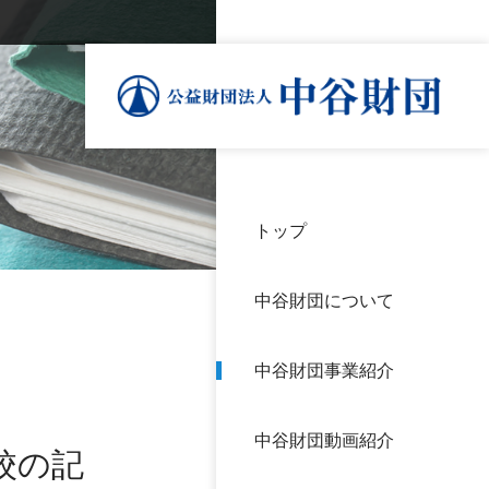
トップ
理事
中谷
個人
基本
中谷財団について
設立
神戸
アク
中谷財団事業紹介
財団
長期
よく
中谷財団動画紹介
沿革
研究
校の記
サイ