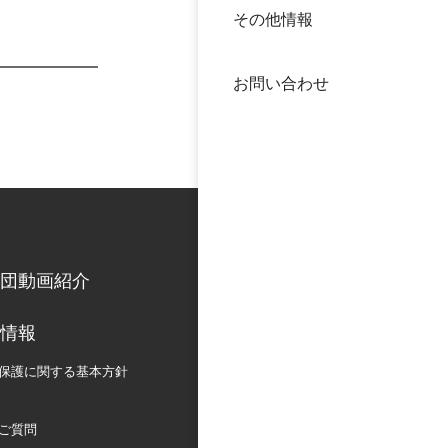
その他情報
40年
交流
中谷
お問い合わせ
大学
国際
役員
科学
公開
次世
団動画紹介
年報
情報
中谷
保護に関する
基本方針
ご質問