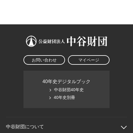
大学院生奨学金
国際学生交流プログラ
役員・評議員
公開情報
アクセス
ム
よくあるご質問
日本語
English
マイページ
年報一覧
中谷財団レポート
科学教育振興助成・
サイトマップ
中谷財団アーカイブ
次世代理系人材育成プ
ログラム助成
お問い合わせ
マイページ
40年史デジタルブック
中谷財団40年史
40年史別冊
中谷財団に
ついて