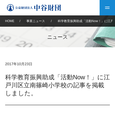
HOME
/
事業ニュース
/
科学教育振興助成「活動Now！」に江戸
トップ
ニュース
中谷財団について
中谷財団について
理事長挨拶
中谷財団事業紹介
2017年10月23日
設立趣意書
中谷財団事業紹介
財団概要
中谷賞
中谷財団動画紹介
科学教育振興助成「活動Now！」に江
戸川区立南篠崎小学校の記事を掲載
40年史デジタルブック
沿革
神戸賞
長期大型研究助成
その他情報
しました。
中谷財団40年史
研究助成
その他情報
交流助成
個人情報保護に関する
お問い合わせ
40年史別冊
基本方針