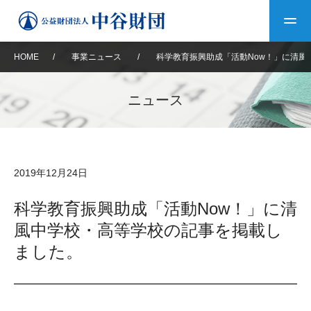
HOME
/
事業ニュース
/
科学教育振興助成「活動Now！」に清風
トップ
ニュース
中谷財団について
中谷財団について
理事長挨拶
中谷財団事業紹介
2019年12月24日
設立趣意書
中谷財団事業紹介
財団概要
中谷賞
中谷財団動画紹介
科学教育振興助成「活動Now！」に清
風中学校・高等学校の記事を掲載し
40年史デジタルブック
沿革
神戸賞
長期大型研究助成
その他情報
ました。
中谷財団40年史
研究助成
その他情報
交流助成
個人情報保護に関する
お問い合わせ
40年史別冊
基本方針