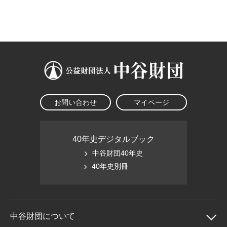
大学院生奨学金
国際学生交流プログラ
役員・評議員
公開情報
アクセス
ム
よくあるご質問
日本語
English
マイページ
年報一覧
中谷財団レポート
科学教育振興助成・
サイトマップ
中谷財団アーカイブ
次世代理系人材育成プ
ログラム助成
お問い合わせ
マイページ
40年史デジタルブック
中谷財団40年史
40年史別冊
中谷財団に
ついて