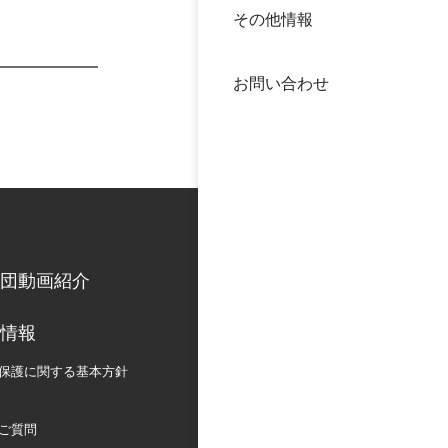
その他情報
40年
交流
中谷
お問い合わせ
大学
国際
役員
科学
公開
次世
団動画紹介
年報
情報
中谷
保護に関する
基本方針
ご質問