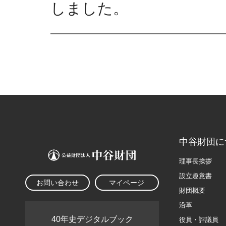
しました。
中谷財団に
理事長挨拶
設立趣意書
お問い合わせ
マイページ
財団概要
沿革
40年史デジタルブック
役員・評議員