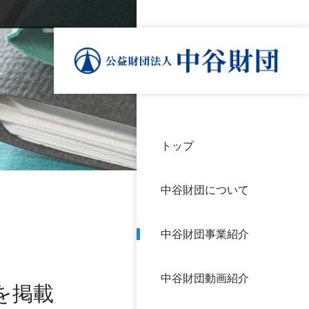
トップ
理事
中谷
個人
基本
中谷財団について
設立
神戸
アク
中谷財団事業紹介
財団
長期
よく
中谷財団動画紹介
沿革
研究
を掲載
サイ