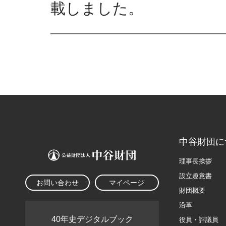
載しました。
中谷財団に
理事長挨拶
設立趣意書
お問い合わせ
マイページ
財団概要
沿革
40年史デジタルブック
役員・評議員