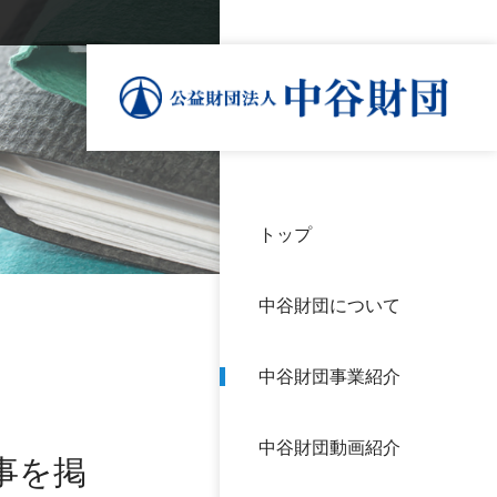
トップ
理事
中谷
個人
基本
中谷財団について
設立
神戸
アク
中谷財団事業紹介
財団
長期
よく
中谷財団動画紹介
沿革
研究
事を掲
サイ