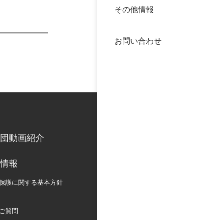
その他情報
40年
交流
中谷
お問い合わせ
大学
国際
役員
科学
公開
次世
団動画紹介
年報
情報
中谷
保護に関する
基本方針
ご質問