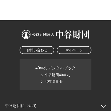
大学院生奨学金
国際学生交流プログラ
役員・評議員
公開情報
アクセス
ム
よくあるご質問
日本語
English
マイページ
年報一覧
中谷財団レポート
科学教育振興助成・
サイトマップ
中谷財団アーカイブ
次世代理系人材育成プ
ログラム助成
お問い合わせ
マイページ
40年史デジタルブック
中谷財団40年史
40年史別冊
中谷財団に
ついて