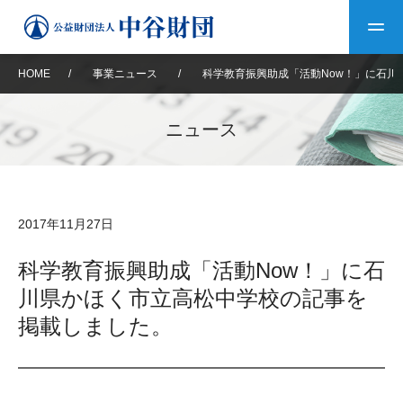
HOME
/
事業ニュース
/
科学教育振興助成「活動Now！」に石川
トップ
ニュース
中谷財団について
中谷財団について
理事長挨拶
中谷財団事業紹介
2017年11月27日
設立趣意書
中谷財団事業紹介
財団概要
中谷賞
中谷財団動画紹介
科学教育振興助成「活動Now！」に石
川県かほく市立高松中学校の記事を
40年史デジタルブック
沿革
神戸賞
長期大型研究助成
その他情報
掲載しました。
中谷財団40年史
研究助成
その他情報
交流助成
個人情報保護に関する
お問い合わせ
40年史別冊
基本方針