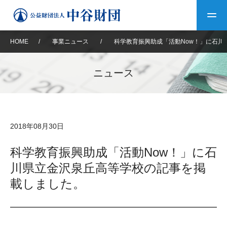
HOME
/
事業ニュース
/
科学教育振興助成「活動Now！」に石川
トップ
ニュース
中谷財団について
中谷財団について
理事長挨拶
中谷財団事業紹介
2018年08月30日
設立趣意書
中谷財団事業紹介
財団概要
中谷賞
中谷財団動画紹介
科学教育振興助成「活動Now！」に石
川県立金沢泉丘高等学校の記事を掲
40年史デジタルブック
沿革
神戸賞
長期大型研究助成
その他情報
載しました。
中谷財団40年史
研究助成
その他情報
交流助成
個人情報保護に関する
お問い合わせ
40年史別冊
基本方針