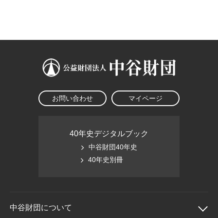
大学院生奨学金
国際学生交流プログラ
役員・評議員
公開情報
アクセス
ム
よくあるご質問
日本語
English
マイページ
年報一覧
中谷財団レポート
科学教育振興助成・
サイトマップ
中谷財団アーカイブ
次世代理系人材育成プ
ログラム助成
お問い合わせ
マイページ
40年史デジタルブック
中谷財団40年史
40年史別冊
中谷財団に
ついて