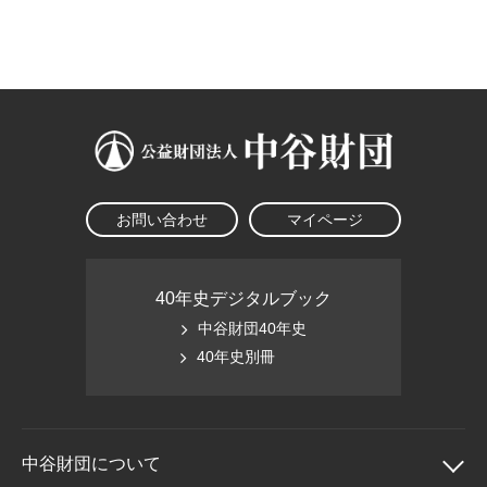
大学院生奨学金
国際学生交流プログラ
役員・評議員
公開情報
アクセス
ム
よくあるご質問
日本語
English
マイページ
年報一覧
中谷財団レポート
科学教育振興助成・
サイトマップ
中谷財団アーカイブ
次世代理系人材育成プ
ログラム助成
お問い合わせ
マイページ
40年史デジタルブック
中谷財団40年史
40年史別冊
中谷財団に
ついて