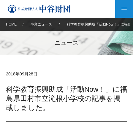
HOME
/
事業ニュース
/
科学教育振興助成「活動Now！」に福島
トップ
ニュース
中谷財団について
中谷財団について
理事長挨拶
中谷財団事業紹介
2018年09月28日
設立趣意書
中谷財団事業紹介
財団概要
中谷賞
中谷財団動画紹介
科学教育振興助成「活動Now！」に福
島県田村市立滝根小学校の記事を掲
40年史デジタルブック
沿革
神戸賞
長期大型研究助成
その他情報
載しました。
中谷財団40年史
研究助成
その他情報
交流助成
個人情報保護に関する
お問い合わせ
40年史別冊
基本方針