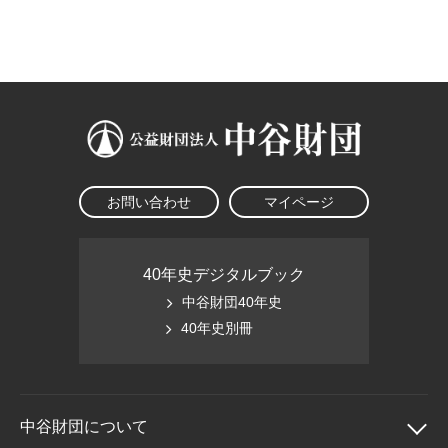
大学院生奨学金
国際学生交流プログラ
役員・評議員
公開情報
アクセス
ム
よくあるご質問
日本語
English
マイページ
年報一覧
中谷財団レポート
科学教育振興助成・
サイトマップ
中谷財団アーカイブ
次世代理系人材育成プ
ログラム助成
お問い合わせ
マイページ
40年史デジタルブック
中谷財団40年史
40年史別冊
中谷財団に
ついて