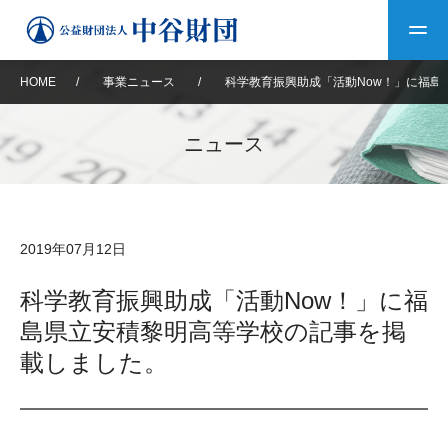
HOME
/
事業ニュース
/
科学教育振興助成「活動Now！」に福島
トップ
ニュース
中谷財団について
中谷財団について
理事長挨拶
中谷財団事業紹介
2019年07月12日
設立趣意書
中谷財団事業紹介
財団概要
中谷賞
中谷財団動画紹介
科学教育振興助成「活動Now！」に福
島県立安積黎明高等学校の記事を掲
40年史デジタルブック
沿革
神戸賞
長期大型研究助成
その他情報
載しました。
中谷財団40年史
研究助成
その他情報
交流助成
個人情報保護に関する
お問い合わせ
40年史別冊
基本方針