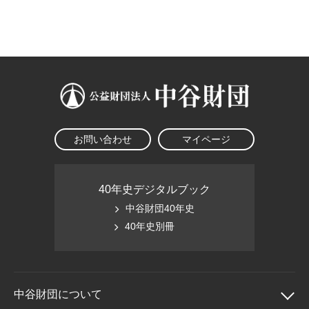
大学院生奨学金
国際学生交流プログラ
役員・評議員
公開情報
アクセス
ム
よくあるご質問
日本語
English
マイページ
年報一覧
中谷財団レポート
科学教育振興助成・
サイトマップ
中谷財団アーカイブ
次世代理系人材育成プ
ログラム助成
お問い合わせ
マイページ
40年史デジタルブック
中谷財団40年史
40年史別冊
中谷財団に
ついて