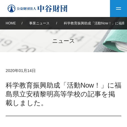
HOME
/
事業ニュース
/
科学教育振興助成「活動Now！」に福島
トップ
ニュース
中谷財団について
中谷財団について
理事長挨拶
中谷財団事業紹介
2020年01月14日
設立趣意書
中谷財団事業紹介
財団概要
中谷賞
中谷財団動画紹介
科学教育振興助成「活動Now！」に福
島県立安積黎明高等学校の記事を掲
40年史デジタルブック
沿革
神戸賞
長期大型研究助成
その他情報
載しました。
中谷財団40年史
研究助成
その他情報
交流助成
個人情報保護に関する
お問い合わせ
40年史別冊
基本方針