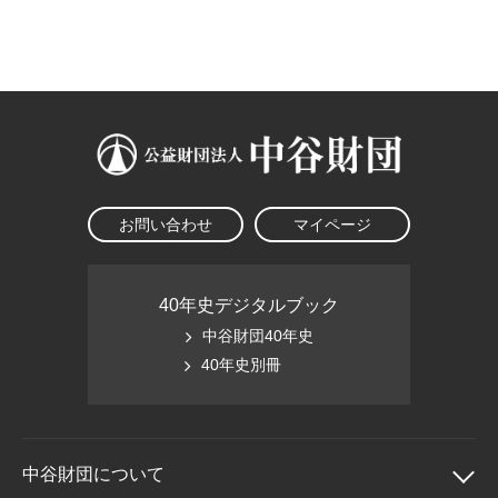
大学院生奨学金
国際学生交流プログラ
役員・評議員
公開情報
アクセス
ム
よくあるご質問
日本語
English
マイページ
年報一覧
中谷財団レポート
科学教育振興助成・
サイトマップ
中谷財団アーカイブ
次世代理系人材育成プ
ログラム助成
お問い合わせ
マイページ
40年史デジタルブック
中谷財団40年史
40年史別冊
中谷財団に
ついて