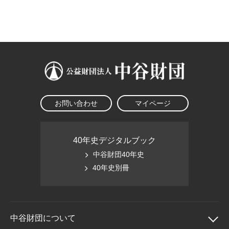
大学院生奨学金
国際学生交流プログラ
役員・評議員
公開情報
アクセス
ム
よくあるご質問
日本語
English
マイページ
年報一覧
中谷財団レポート
科学教育振興助成・
サイトマップ
中谷財団アーカイブ
次世代理系人材育成プ
ログラム助成
お問い合わせ
マイページ
40年史デジタルブック
中谷財団40年史
40年史別冊
中谷財団に
ついて