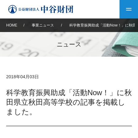
HOME
/
事業ニュース
/
科学教育振興助成「活動Now！」に秋田
トップ
ニュース
中谷財団について
中谷財団について
理事長挨拶
中谷財団事業紹介
2018年04月03日
設立趣意書
中谷財団事業紹介
財団概要
中谷賞
中谷財団動画紹介
科学教育振興助成「活動Now！」に秋
田県立秋田高等学校の記事を掲載し
40年史デジタルブック
沿革
神戸賞
長期大型研究助成
その他情報
ました。
中谷財団40年史
研究助成
その他情報
交流助成
個人情報保護に関する
お問い合わせ
40年史別冊
基本方針