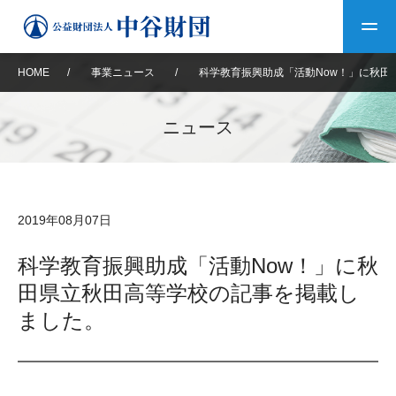
HOME
/
事業ニュース
/
科学教育振興助成「活動Now！」に秋田
トップ
ニュース
中谷財団について
中谷財団について
理事長挨拶
中谷財団事業紹介
2019年08月07日
設立趣意書
中谷財団事業紹介
財団概要
中谷賞
中谷財団動画紹介
科学教育振興助成「活動Now！」に秋
田県立秋田高等学校の記事を掲載し
40年史デジタルブック
沿革
神戸賞
長期大型研究助成
その他情報
ました。
中谷財団40年史
研究助成
その他情報
交流助成
個人情報保護に関する
お問い合わせ
40年史別冊
基本方針