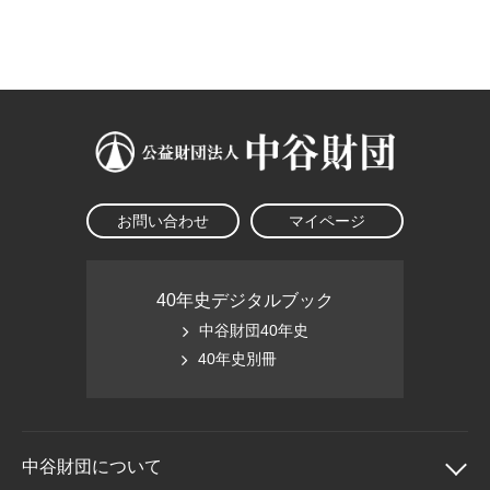
大学院生奨学金
国際学生交流プログラ
役員・評議員
公開情報
アクセス
ム
よくあるご質問
日本語
English
マイページ
年報一覧
中谷財団レポート
科学教育振興助成・
サイトマップ
中谷財団アーカイブ
次世代理系人材育成プ
ログラム助成
お問い合わせ
マイページ
40年史デジタルブック
中谷財団40年史
40年史別冊
中谷財団に
ついて