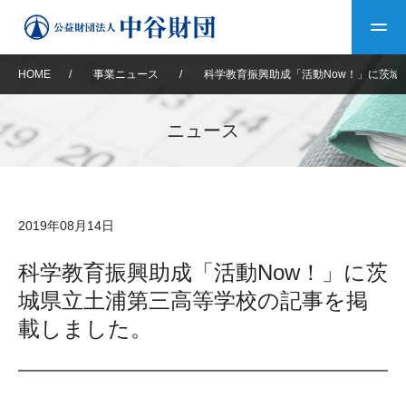
HOME
/
事業ニュース
/
科学教育振興助成「活動Now！」に茨城
トップ
ニュース
中谷財団について
中谷財団について
理事長挨拶
中谷財団事業紹介
2019年08月14日
設立趣意書
中谷財団事業紹介
財団概要
中谷賞
中谷財団動画紹介
科学教育振興助成「活動Now！」に茨
城県立土浦第三高等学校の記事を掲
40年史デジタルブック
沿革
神戸賞
長期大型研究助成
その他情報
載しました。
中谷財団40年史
研究助成
その他情報
交流助成
個人情報保護に関する
お問い合わせ
40年史別冊
基本方針