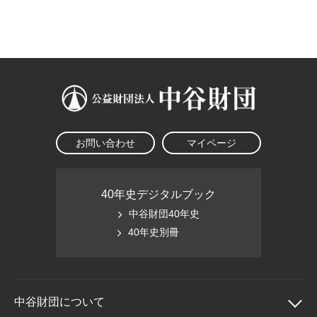
大学院生奨学金
国際学生交流プログラ
役員・評議員
公開情報
アクセス
ム
よくあるご質問
日本語
English
マイページ
年報一覧
中谷財団レポート
科学教育振興助成・
サイトマップ
中谷財団アーカイブ
次世代理系人材育成プ
ログラム助成
お問い合わせ
マイページ
40年史デジタルブック
中谷財団40年史
40年史別冊
中谷財団に
ついて